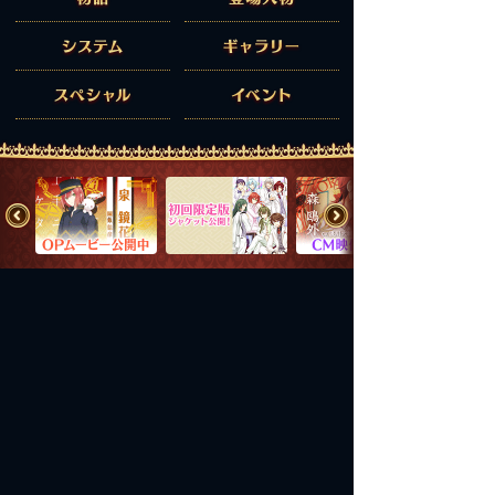
2016.8.25
システム
ギャラリー
明日発売！
「岩崎桃介（CV.細谷佳正）」カウントダウンボイ
スを公開！
スペシャル
イベント
2016.8.24
発売まであと2日！
「小泉八雲（CV.立花慎之介）」カウントダウンボ
イスを公開！
2016.8.23
発売まであと3日！
「藤田五郎（CV.福山潤）」カウントダウンボイス
を公開！
2016.8.22
PlayStation®Vita 用ソフト
発売まであと4日！
明治東亰恋伽 Full Moon
「泉鏡花（CV.岡本信彦）」カウントダウンボイス
ジャンル
ハイカラ好男子ADV
を公開！
発売日
2016年8月25日
CERO
C
2016.8.21
原作
MAGES.
イラスト
かる
シナリオ
魚住ユキコ 他
発売まであと5日！
「川上音二郎（CV.鳥海浩輔）」カウントダウンボ
トップ
製品情報
概要
物語
登場人物
イスを公開！
システム
ギャラリー
スペシャル
イベント
2016.8.20