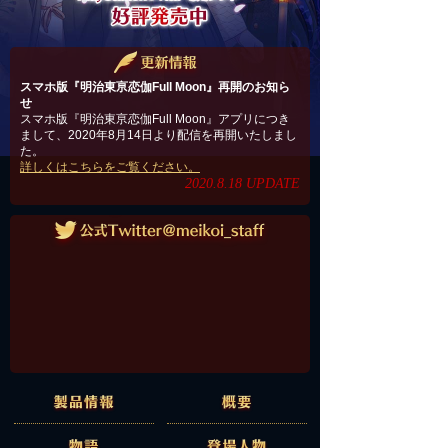
スマホ版『明治東亰恋伽Full Moon』再開のお知ら
せ
スマホ版『明治東亰恋伽Full Moon』アプリにつき
まして、2020年8月14日より配信を再開いたしまし
た。
詳しくはこちらをご覧ください。
2020.8.18
スマホ版『明治東亰恋伽Full Moon』サービス終了
のお知らせ
誠に勝手ながらスマホ版『明治東亰恋伽Full
Moon』は、2018年12月13日23:59をもちましてサ
ービスを終了させていただきました。
詳しくはこちらをご覧下さい。
2018.12.14
スマートフォン版「明治東亰恋伽 Full Moon」配信
開始！
2017.7.19
製品情報
概要
本日発売！
「チャーリー（CV.森川智之）」カウントダウンボ
物語
登場人物
イスを公開！